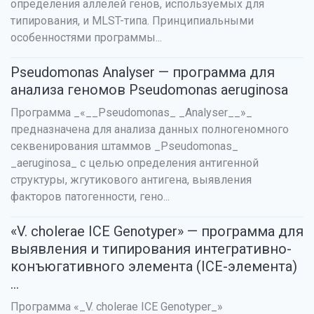
определения аллелей генов, используемых для
типирования, и MLST-типа. Принципиальными
особенностями программы...
Pseudomonas Analyser — программа для
анализа геномов Pseudomonas aeruginosa
Программа _«__Pseudomonas_ _Analyser__»_
предназначена для анализа данных полногеномного
секвенирования штаммов _Pseudomonas_
_aeruginosa_ с целью определения антигенной
структуры, жгутикового антигена, выявления
факторов патогенности, гено...
«V. cholerae ICE Genotyper» — программа для
выявления и типирования интегративно-
конъюгативного элемента (ICE-элемента)
...
Программа «_V. cholerae ICE Genotyper_»