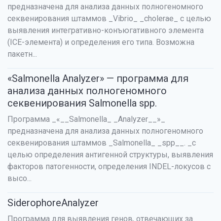
предназначена для анализа данных полногеномного
секвенирования штаммов _Vibrio_ _cholerae_ с целью
выявления интегративно-конъюгативного элемента
(ICE-элемента) и определения его типа. Возможна
пакетн...
«Salmonella Analyzer» — программа для
анализа данных полногеномного
секвенирования Salmonella spp.
Программа _«__Salmonella_ _Analyzer__»_
предназначена для анализа данных полногеномного
секвенирования штаммов _Salmonella_ _spp__. _с
целью определения антигенной структуры, выявления
факторов патогенности, определения INDEL-локусов с
высо...
SiderophoreAnalyzer
Программа для выявления генов, отвечающих за