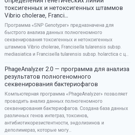
определения генетических линий
токсигенных и нетоксигенных штаммов
Vibrio cholerae, Franci...
Программа «SNP Genotyper» предназначена для
быстрого анализа данных полногеномного
секвенирования токсигенных и нетоксигенных
штаммов Vibrio cholerae, Francisella tularensis subsp.
mediasiatica и Francisella tularensis subsp. holarctica с ц...
PhageAnalyzer 2.0 — программа для анализа
результатов полногеномного
секвенирования бактериофагов
Компьютерная программа «PhageAnalyzer» позволяет
проводить анализ данных полногеномного
секвенирования бактериофагов. Создана база данных
различных генов интеграз, токсинов,
антибиотикорезистентности, эндолизинов и
деполимераз, которые могу...