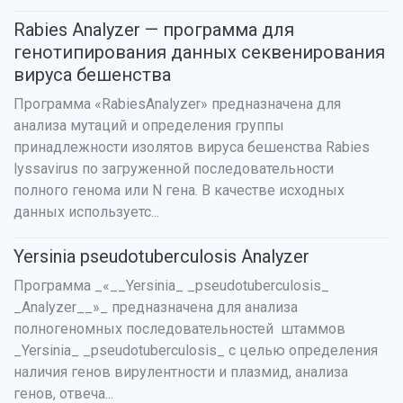
Rabies Analyzer — программа для
генотипирования данных секвенирования
вируса бешенства
Программа «RabiesAnalyzer» предназначена для
анализа мутаций и определения группы
принадлежности изолятов вируса бешенства Rabies
lyssavirus по загруженной последовательности
полного генома или N гена. В качестве исходных
данных используетс...
Yersinia pseudotuberculosis Analyzer
Программа _«__Yersinia_ _pseudotuberculosis_
_Analyzer__»_ предназначена для анализа
полногеномных последовательностей штаммов
_Yersinia_ _pseudotuberculosis_ с целью определения
наличия генов вирулентности и плазмид, анализа
генов, отвеча...