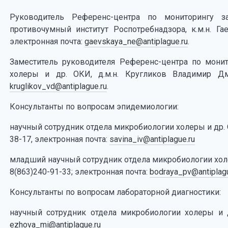
Руководитель Референс-центра по мониторингу 
противочумный институт Роспотребнадзора, к.м.н. Га
электронная почта:
gaevskaya_ne@antiplague.ru
.
Заместитель руководителя Референс-центра по монито
холеры и др. ОКИ, д.м.н. Кругликов Владимир Дмит
kruglikov_vd@antiplague.ru
.
Консультанты по вопросам эпидемиологии:
научный сотрудник отдела микробиологии холеры и др. 
38-17, электронная почта:
savina_iv@antiplague.ru
младший научный сотрудник отдела микробиологии холе
8(863)240-91-33; электронная почта:
bodraya_pv@antiplagu
Консультанты по вопросам лабораторной диагностики:
научный сотрудник отдела микробиологии холеры и 
ezhova_mi@antiplague.ru