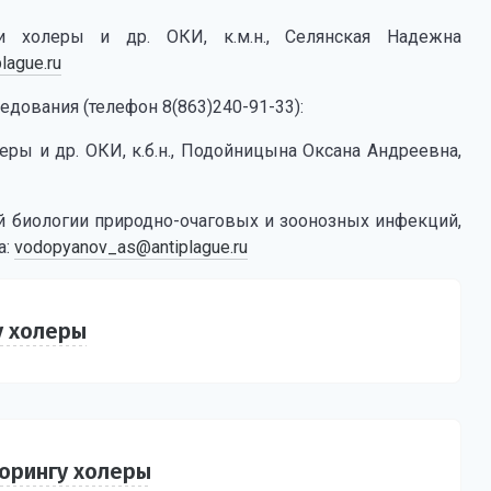
и холеры и др. ОКИ, к.м.н., Селянская Надежна
lague.ru
дования (телефон 8(863)240-91-33):
ры и др. ОКИ, к.б.н., Подойницына Оксана Андреевна,
й биологии природно-очаговых и зоонозных инфекций,
а:
vodopyanov_as@antiplague.ru
у холеры
орингу холеры