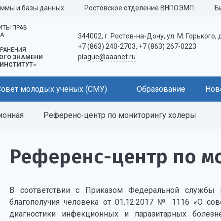
аммы и базы данных
Ростовское отделение ВНПОЭМП
Б
ИТЫ ПРАВ
КА
344002, г. Ростов-на-Дону, ул. М. Горького, 
+7 (863) 240-2703
,
+7 (863) 267-0223
РАНЕНИЯ
plague@aaanet.ru
ОГО ЗНАМЕНИ
ИНСТИТУТ»
Совет молодых ученых (СМУ)
Образование
Нов
ионная
Референс-центр по мониторингу холеры
Референс-центр по м
В соответствии с Приказом Федеральной службы 
благополучия человека от 01.12.2017 № 1116 «О со
диагностики инфекционных и паразитарных болез