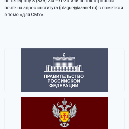
по телефону
8 (836) 240-91-33
или по электронной
почте на адрес института (
plague@aaanet.ru
) с пометкой
в теме «для СМУ».