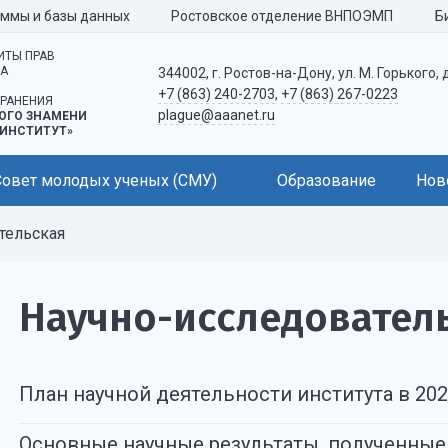
аммы и базы данных
Ростовское отделение ВНПОЭМП
Б
ИТЫ ПРАВ
КА
344002, г. Ростов-на-Дону, ул. М. Горького, 
+7 (863) 240-2703
,
+7 (863) 267-0223
РАНЕНИЯ
plague@aaanet.ru
ОГО ЗНАМЕНИ
ИНСТИТУТ»
Совет молодых ученых (СМУ)
Образование
Нов
тельская
Научно-исследовател
План научной деятельности института в 202
Основные научные результаты, полученные 