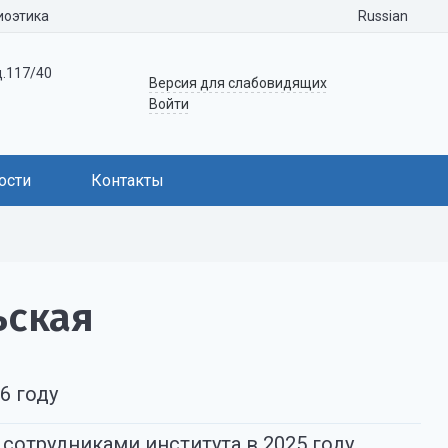
Russian
иоэтика
д.117/40
Версия для слабовидящих
Войти
ости
Контакты
ьская
6 году
сотрудниками института в 2025 году