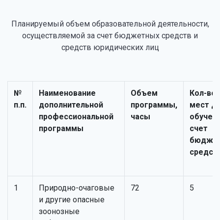
Планируемый объем образовательной деятельности,
осуществляемой за счет бюджетных средств и
средств юридических лиц
№
Наименование
Объем
Кол-во
п.п.
дополнительной
программы,
мест д
профессиональной
часы
обучени
программы
счет
бюдже
средст
1
Природно-очаговые
72
5
и другие опасные
зоонозные