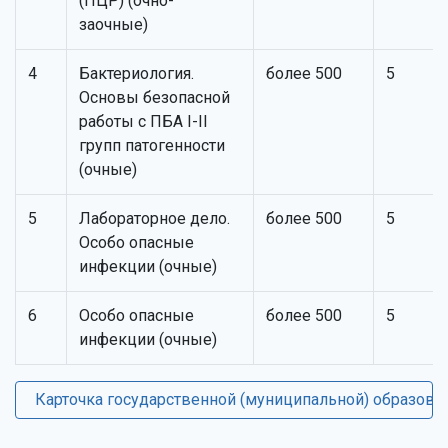
(ПЦР) (очно-
заочные)
4
Бактериология.
более 500
5
Основы безопасной
работы с ПБА I-II
групп патогенности
(очные)
5
Лабораторное дело.
более 500
5
Особо опасные
инфекции (очные)
6
Особо опасные
более 500
5
инфекции (очные)
Карточка государственной (муниципальной) образовател