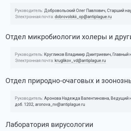
Руководитель:
Добровольский Олег Павлович, Старший на
Электронная почта:
dobrovolskii_op@antiplague.ru
Отдел микробиологии холеры и дру
Руководитель:
Кругликов Владимир Дмитриевич, Главный на
Электронная почта:
kruglikov_vd@antiplague.ru
Отдел природно-очаговых и зоонозн
Руководитель:
Аронова Надежда Валентиновна, Ведущий нау
доб. 1202, aronova_nv@antiplague.ru
Лаборатория вирусологии