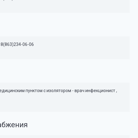
 8(863)234-06-06
дицинским пунктом с изолятором - врач инфекционист ,
набжения