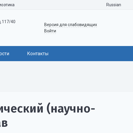
Russian
иоэтика
д.117/40
Версия для слабовидящих
Войти
ости
Контакты
ический (научно-
ав