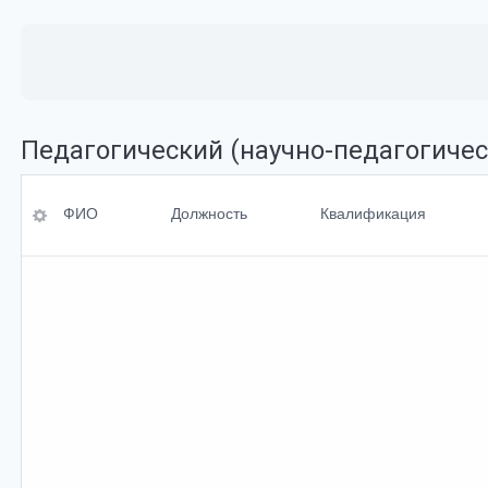
Педагогический (научно-педагогичес
ФИО
Ученая степень
ФИО
Должность
Квалификация
Должность
Ученое<br>звание
Квалификация
Перечень
преподаваемых<br
>дисциплин
По умолчанию