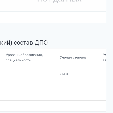
кий) состав ДПО
Повышение
Уровень образования,
Учено
Ученая степень
квалификации,
специальность
звани
профессиональная
<br>переподготовк
а
к.м.н.
Cтаж работы по
специальности