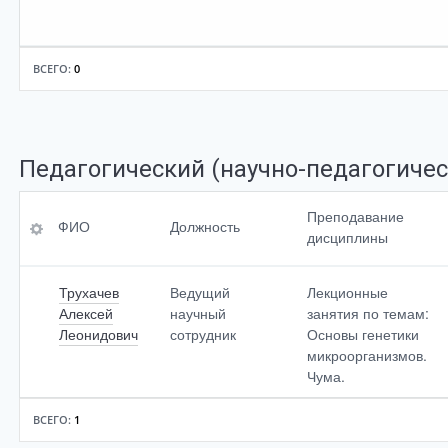
ВСЕГО:
0
Педагогический (научно-педагогичес
ФИО
Уровень
Преподавание
ФИО
Должность
образования,
дисциплины
<br>специальность
Должность
Трухачев
Ведущий
Лекционные
Ученая степень
Преподавание<br>
Алексей
научный
занятия по темам:
дисциплины
Леонидович
сотрудник
Основы генетики
Ученое<br>звание
микроорганизмов.
Чума.
ВСЕГО:
1