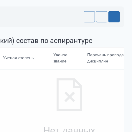
кий) состав по аспирантуре
Направление
Ученое
Перечень преподавае
Ученая степень
подготовки<br>и
звание
дисциплин
(или)
специальности
Доля ставки
Выбрать все
Отменить все
Нет данных