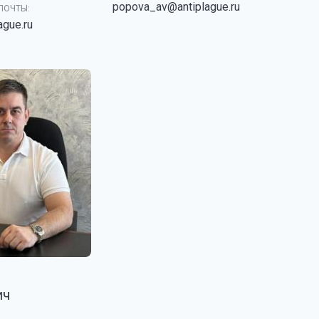
popova_av@antiplague.ru
ПОЧТЫ:
ague.ru
ич