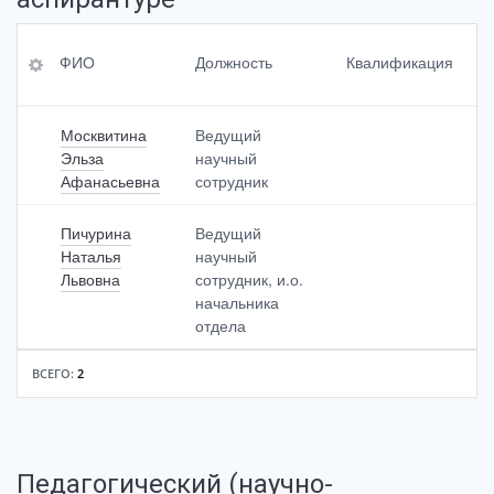
ФИ
Пе
До
ФИО
Должность
Квалификация
О
ре
ля
че
ста
нь
вки
До
пр
Москвитина
Ведущий
лж
еп
Эльза
научный
но
од
Афанасьевна
сотрудник
сть
ав
ае
Пичурина
Ведущий
мы
Кв
Наталья
научный
х<
ал
Львовна
сотрудник, и.о.
br>
иф
ди
ика
начальника
сц
ци
отдела
ип
я
ли
ВСЕГО:
2
н
Уч
ен
На
ая
пр
сте
Педагогический (научно-
ав
пе