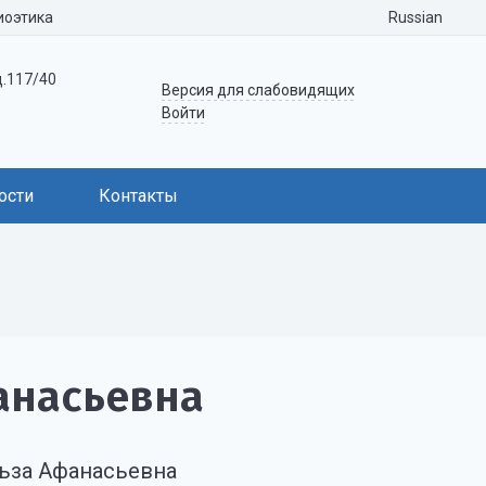
Russian
иоэтика
д.117/40
Версия для слабовидящих
Войти
ости
Контакты
анасьевна
ьза Афанасьевна