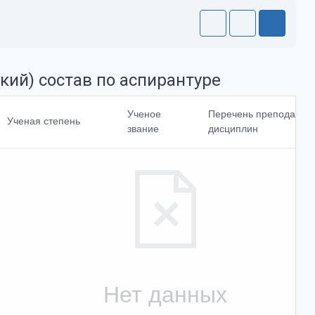
кий) состав по аспирантуре
Направление
Ученое
Перечень преподавае
Ученая степень
подготовки<br>и
звание
дисциплин
(или)
специальности
Доля ставки
Выбрать все
Отменить все
Нет данных