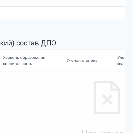
кий) состав ДПО
Повышение
Уровень образования,
Ученое
Ученая степень
квалификации,
специальность
звание
профессиональная
<br>переподготовк
а
Cтаж работы по
специальности
Выбрать все
Отменить все
Нет данны