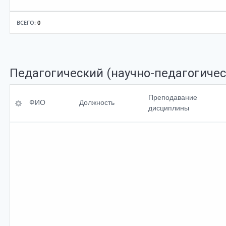
ВСЕГО:
0
Педагогический (научно-педагогичес
ФИО
Уровень
Преподавание
ФИО
Должность
образования,
дисциплины
<br>специальность
Должность
Ученая степень
Преподавание<br>
дисциплины
Ученое<br>звание
По умолчанию