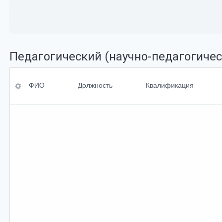
Педагогический (научно-педагогичес
ФИО
Ученая степень
ФИО
Должность
Квалификация
Должность
Ученое<br>звание
Квалификация
Перечень
преподаваемых<br
>дисциплин
По умолчанию