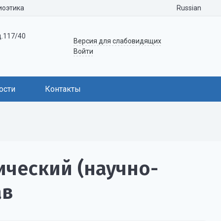
Russian
иоэтика
д.117/40
Версия для слабовидящих
Войти
ости
Контакты
ический (научно-
ав