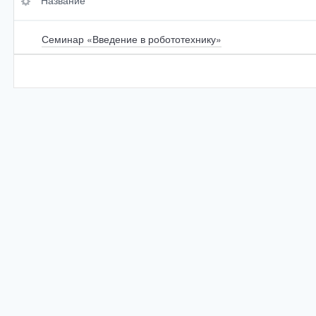
Название
Семинар «Введение в робототехнику»
По умолчанию