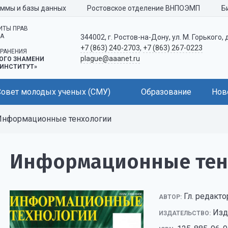
аммы и базы данных
Ростовское отделение ВНПОЭМП
Б
ИТЫ ПРАВ
КА
344002, г. Ростов-на-Дону, ул. М. Горького, 
+7 (863) 240-2703
,
+7 (863) 267-0223
РАНЕНИЯ
plague@aaanet.ru
ОГО ЗНАМЕНИ
ИНСТИТУТ»
Совет молодых ученых (СМУ)
Образование
Нов
нформационные тенхологии
Информационные тен
Гл. редакто
АВТОР:
Изд
ИЗДАТЕЛЬСТВО: