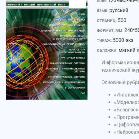
125-885-96-9
ISBN:
русский
ЯЗЫК:
500
СТРАНИЦ:
240*5
ФОРМАТ, ММ:
5000 экз.
ТИРАЖ:
мягкий 
ОБЛОЖКА:
Информационные
технический жу
Основные рубр
«Интеллек
«Моделиро
«Безопасн
«Програмн
«Цифровая
«Нейросет