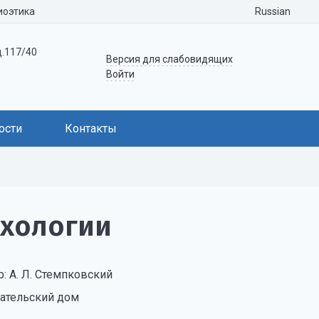
Russian
иоэтика
д.117/40
Версия для слабовидящих
Войти
ости
Контакты
хологии
р: А. Л. Стемпковский
ательский дом