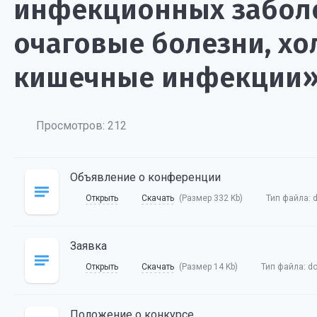
инфекционных заболе
очаговые болезни, хо
кишечные инфекции» (
Просмотров: 212
Объявление о конференции
Открыть
Скачать
(Размер 332 Kb)
Тип файла:
Заявка
Открыть
Скачать
(Размер 14 Kb)
Тип файла:
d
Положение о конкурсе