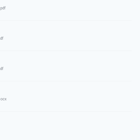
:
pdf
df
df
docx