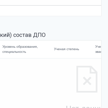
кий) состав ДПО
Повышение
Уровень образования,
Ученое
Ученая степень
квалификации,
специальность
звание
профессиональная
<br>переподготовк
а
Cтаж работы по
специальности
Выбрать все
Отменить все
Нет данны