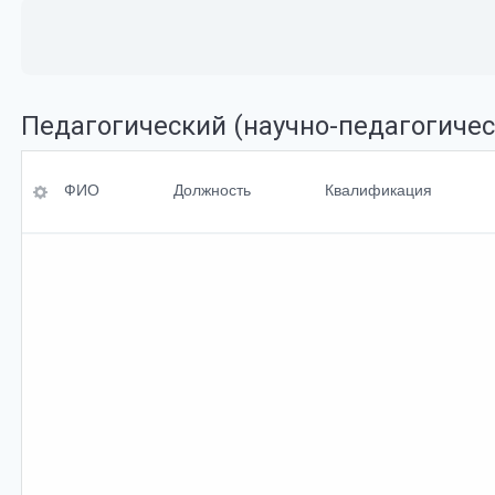
Педагогический (научно-педагогичес
ФИО
Ученая степень
ФИО
Должность
Квалификация
Должность
Ученое<br>звание
Квалификация
Перечень
преподаваемых<br
>дисциплин
По умолчанию