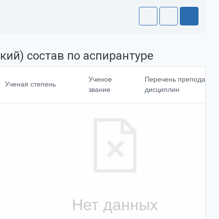
кий) состав по аспирантуре
Направление
Ученое
Перечень преподавае
Ученая степень
подготовки<br>и
звание
дисциплин
(или)
специальности
Доля ставки
Выбрать все
Отменить все
Нет данных