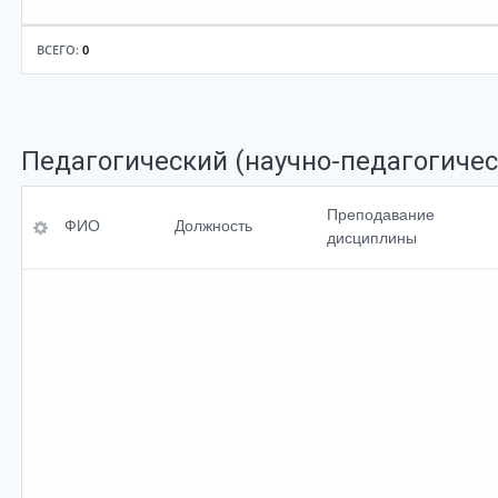
ВСЕГО:
0
Педагогический (научно-педагогичес
ФИО
Уровень
Преподавание
ФИО
Должность
образования,
дисциплины
<br>специальность
Должность
Ученая степень
Преподавание<br>
дисциплины
Ученое<br>звание
По умолчанию