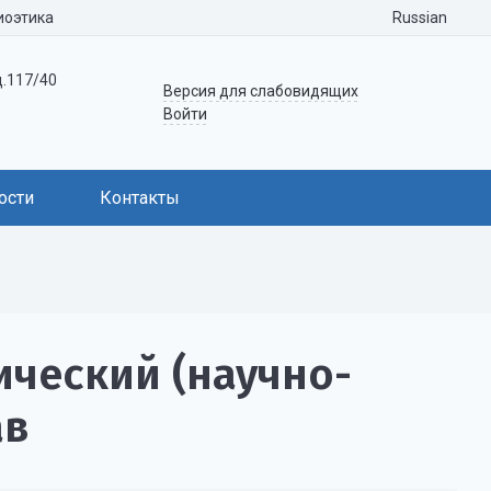
Russian
иоэтика
д.117/40
Версия для слабовидящих
Войти
ости
Контакты
ический (научно-
ав