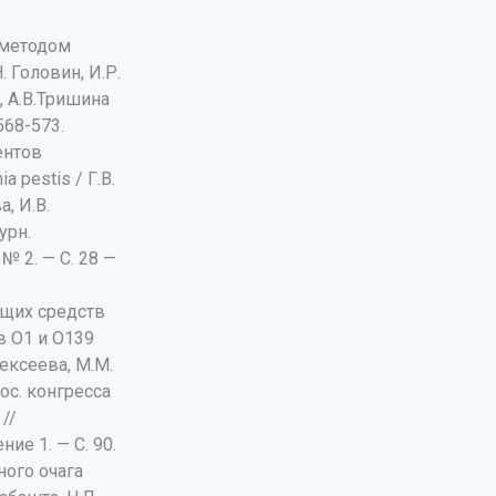
e методом
 Головин, И.Р.
, А.В.Тришина
 568-573.
ентов
 pestis / Г.В.
, И.В.
урн.
№ 2. — С. 28 —
ющих средств
в О1 и О139
лексеева, М.М.
рос. конгресса
//
ие 1. — С. 90.
ного очага