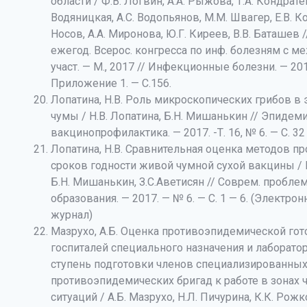
области / Ф.В. Логвин, А.А. Рыжова, Т.А. Кондрате
Водяницкая, А.С. Водопьянов, М.М. Швагер, Е.В. Ко
Носов, А.А. Миронова, Ю.Г. Киреев, В.В. Баташев /
ежегод. Всерос. конгресса по инф. болезням с м
участ. — М., 2017 // Инфекционные болезни. — 2017
Приложение 1. — С.156.
Лопатина, Н.В. Роль микроскопических грибов в
чумы / Н.В. Лопатина, Б.Н. Мишанькин // Эпидем
вакцинопрофилактика. — 2017. -Т. 16, № 6. — С. 32
Лопатина, Н.В. Сравнительная оценка методов п
сроков годности живой чумной сухой вакцины / Н
Б.Н. Мишанькин, З.С.Аветисян // Соврем. пробле
образования. — 2017. — № 6. — С. 1 — 6. (Электр
журнал)
Мазрухо, А.Б. Оценка противоэпидемической гот
госпиталей специального назначения и лаборато
ступень подготовки членов специализированны
противоэпидемических бригад к работе в зонах
ситуаций / А.Б. Мазрухо, Н.Л. Пичурина, К.К. Рожк