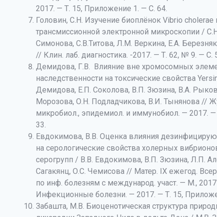
2017. — Т. 15, Приложение 1. — С. 64.
Головин, С.Н. Изучение биоплёнок Vibrio cholera
трансмиссионной электронной микроскопии / С.Н.
Симонова, С.В.Титова, Л.М. Веркина, Е.А. Березняк
// Клин. лаб. диагностика. -2017. — Т. 62, № 9. — С.
Демидова, Г.В. Влияние вне хромосомных элем
наследственности на токсические свойства Yersinia
Демидова, Е.П. Соколова, В.П. Зюзина, В.А. Рыкова
Морозова, О.Н. Подладчикова, В.И. Тынянова // Ж
микробиол., эпидемиол. и иммунобиол. — 2017. — 
33.
Евдокимова, В.В. Оценка влияния дезинфициру
на серологические свойства холерных вибрионо
серогрупп / В.В. Евдокимова, В.П. Зюзина, Л.П. А
Сагакянц, О.С. Чемисова // Матер. IХ ежегод. Все
по инф. болезням с международ. участ. — М., 2017 
Инфекционные болезни. — 2017. — Т. 15, Приложен
Забашта, М.В. Биоценотическая структура природ