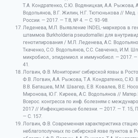
Т.А. Кондратенко, С.Ю. Водяницкая, А.А. Рыжова, А
Водопьянов, В.Г. Жилин, Н.Г. Тютюнькова // Мед.
России. — 2017. — Т.8, № 4. — С. 93-98.
Леденева, М.Л. Выявление INDEL-маркеров в ге
штаммов Burkholderia pseudomallei для внутриви
генотипирования / М.Л. Леденева, А.С. Водопьянов
Ткаченко, С.О. Водопьянов, С.С. Савченко, И.М. Шп
микробиол., эпидемиол. и иммунобиол. — 2017. — 
41.
Логвин, Ф.В. Мониторинг сибирской язвы в Росто
Ф.В. Логвин, А.А. Рыжова, Т.А. Кондратенко, С.Ю.
В.В. Баташев, М.М. Швагер, Е.В. Ковалев, В.Е. Носов
Миронова, Ю.Г. Киреев, А.С. Водопьянов // Матер.
Всерос. конгресса по инф. болезням с международ.
2017 // Инфекционные болезни. — 2017. — Т. 15, 
— С. 157.
Логвин, Ф.В. Современная характеристика стаци
неблагополучных по сибирской язве пунктов в Р