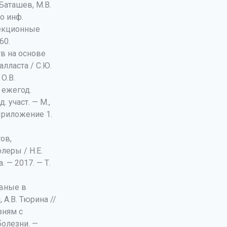
 Баташев, М.В.
о инф.
фекционные
60.
в на основе
лласта / С.Ю.
 О.В.
Х ежегод.
 участ. — М.,
Приложение 1.
ов,
леры / Н.Е.
. — 2017. — Т.
ивные в
 А.В. Тюрина //
зням с
болезни. —