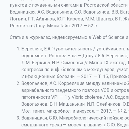
пунктов с почвенными очагами в Ростовской области 
Водяницкая, А.С. Водопьянов, С.О. Водопьянов, В.В. Бат
Логвин, Г.Т. Айдинов, Ю.Г. Киреев, М.М. Швагер, В.Г. Ж
Ростов-на-Дону: Мини Тайп, 2017. – 52 с.
Статьи в журналах, индексируемых в Web of Science 
Березняк, Е.А. Чувствительность / устойчивост
водоемов г. Ростова – на — Дону / Е.А. Березняк, 
Л.М. Веркина, И.Р. Симонова // Матер. IХ ежегод. 
конгресса по инф. болезням с международ. участ. 
Инфекционные болезни. — 2017. — Т. 15, Приложен
Водопьянов, А.С. Корреляция между наличием об
вариабельного тандемного повтора VCB и остро
патогенности VPI — 1 у Vibrio choleraе / А.С. Водоп
Водопьянов, Б.Н. Мишанькин, И.П. Олейников, О.В
Мол. генет, микробиол. и вирусол. — 2017. — № 2. —
Водяницкая, С.Ю. Микробиологический пейзаж о
смешанного «река — море» плавания / С.Ю. Водян