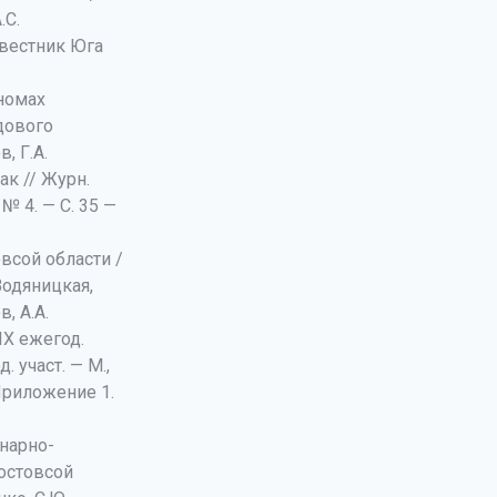
.С.
 вестник Юга
номах
дового
, Г.А.
ак // Журн.
№ 4. — С. 35 —
всой области /
 Водяницкая,
, А.А.
IХ ежегод.
 участ. — М.,
Приложение 1.
онарно-
остовсой