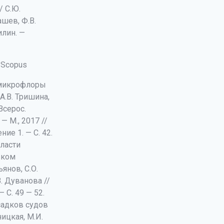
/ С.Ю.
ашев, Ф.В.
илин. —
и Scopus
ь микрофлоры
А.В. Тришина,
Всерос.
— М., 2017 //
ие 1. — С. 42.
ласти
вком
ьянов, С.О.
. Дуванова //
 С. 49 — 52.
садков судов
ицкая, М.И.