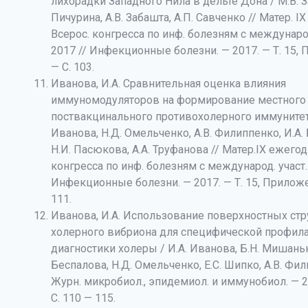
лихорадки Западного Нила в дельте Дона / М.В. З
Пичурина, А.В. Забашта, А.П. Савченко // Матер. I
Всерос. конгресса по инф. болезням с международ.
2017 // Инфекционные болезни. — 2017. — Т. 15, 
— С. 103.
Иванова, И.А. Сравнительная оценка влияния
иммуномодуляторов на формирование местного
поствакцинального противохолерного иммунитета
Иванова, Н.Д. Омельченко, А.В. Филиппенко, И.А.
Н.И. Пасюкова, А.А. Труфанова // Матер.IХ ежегод
конгресса по инф. болезням с международ. участ. 
Инфекционные болезни. — 2017. — Т. 15, Приложе
111.
Иванова, И.А. Использование поверхностных стр
холерного вибриона для специфической профила
диагностики холеры / И.А. Иванова, Б.Н. Мишаньк
Беспалова, Н.Д. Омельченко, Е.С. Шипко, А.В. Фил
Журн. микробиол., эпидемиол. и иммунобиол. — 2
С. 110 — 115.