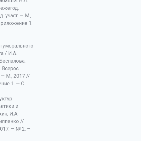
абашта, Н.Л.
Х ежегод.
 участ. — М.,
Приложение 1.
 гуморального
 / И.А.
 Беспалова,
. Всерос.
— М., 2017 //
ние 1. — С.
уктур
ктики и
ин, И.А.
иппенко //
017. — № 2. –