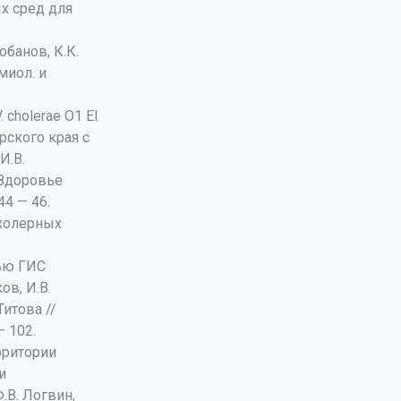
х сред для
обанов, К.К.
миол. и
choleraе О1 El
рского края с
И.В.
 Здоровье
44 — 46.
 холерных
ью ГИС
ов, И.В.
Титова //
— 102.
рритории
и
.В. Логвин,