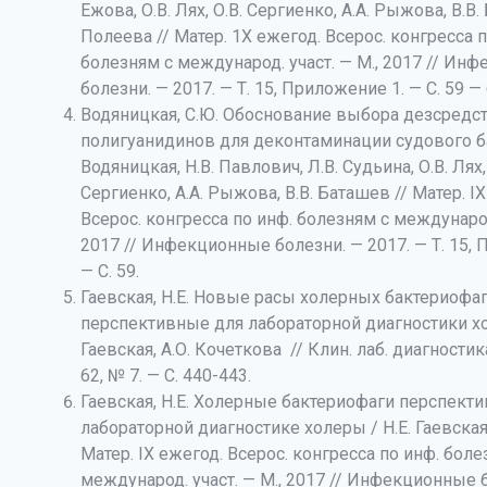
Ежова, О.В. Лях, О.В. Сергиенко, А.А. Рыжова, В.В.
Полеева // Матер. 1Х ежегод. Всерос. конгресса п
болезням с международ. участ. — М., 2017 // Ин
болезни. — 2017. — Т. 15, Приложение 1. — С. 59 — 
Водяницкая, С.Ю. Обоснование выбора дезсредст
полигуанидинов для деконтаминации судового ба
Водяницкая, Н.В. Павлович, Л.В. Судьина, О.В. Лях,
Сергиенко, А.А. Рыжова, В.В. Баташев // Матер. I
Всерос. конгресса по инф. болезням с международ.
2017 // Инфекционные болезни. — 2017. — Т. 15, 
— С. 59.
Гаевская, Н.Е. Новые расы холерных бактериофаг
перспективные для лабораторной диагностики хо
Гаевская, А.О. Кочеткова // Клин. лаб. диагностика
62, № 7. — С. 440-443.
Гаевская, Н.Е. Холерные бактериофаги перспект
лабораторной диагностике холеры / Н.Е. Гаевская,
Матер. IХ ежегод. Всерос. конгресса по инф. боле
международ. участ. — М., 2017 // Инфекционные 