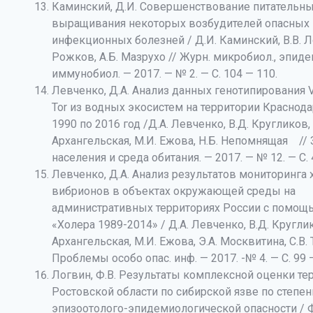
Каминский, Д.И. Совершенствование питательны
выращивания некоторых возбудителей опасных
инфекционных болезней / Д.И. Каминский, В.В. Л
Рожков, А.Б. Мазрухо // Журн. микробиол., эпиде
иммунобиол. — 2017. — № 2. — С. 104 — 110.
Левченко, Д.А. Анализ данных генотипирования V. 
Tor из водных экосистем на территории Краснода
1990 по 2016 год /Д.А. Левченко, В.Д. Кругликов, 
Архангельская, М.И. Ежова, Н.Б. Непомнящая //
населения и среда обитания. — 2017. — № 12. — С. 
Левченко, Д.А. Анализ результатов мониторинга
вибрионов в объектах окружающей среды на
административных территориях России с помощ
«Холера 1989-2014» / Д.А. Левченко, В.Д. Круглик
Архангельская, М.И. Ежова, Э.А. Москвитина, С.В. 
Проблемы особо опас. инф. — 2017. -№ 4. — С. 99 
Логвин, Ф.В. Результаты комплексной оценки те
Ростовской области по сибирской язве по степен
эпизоотолого-эпидемиологической опасности / Ф