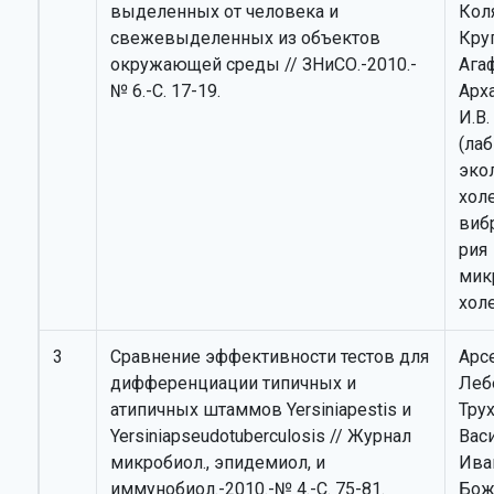
выделенных от человека и
Коля
свежевыделенных из объектов
Кру
окружающей среды // ЗНиСО.-2010.-
Агаф
№ 6.-С. 17-19.
Арх
И.В.
(лаб
эко
хол
виб
рия
мик
хол
3
Сравнение эффективности тестов для
Арсе
дифференциации типичных и
Леб
атипичных штаммов Yersiniapestis и
Трух
Yersiniapseudotuberculosis // Журнал
Васи
микробиол., эпидемиол, и
Иван
иммунобиол.-2010.-№ 4.-С. 75-81.
Бож