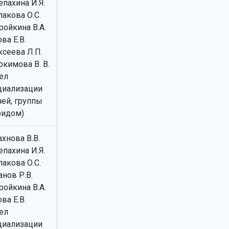
епахина И.Я.
акова О.С.
ройкина В.А.
ва Е.В.
ксеева Л.П.
окимова В. В.
ел
циализации
чей, группы
ридом)
хнова В.В.
епахина И.Я.
акова О.С.
нов Р.В.
ройкина В.А.
ва Е.В.
ел
циализации