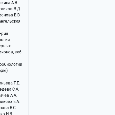
кина А.В.
гликов В.Д.
онова В.В.
ангельская
-рия
логии
ерных
рионов, лаб-
робиологии
еры)
ньева Т.Е.
едева С.А.
ачев А.А.
льева Е.А.
ова В.С.
ко Н.В.