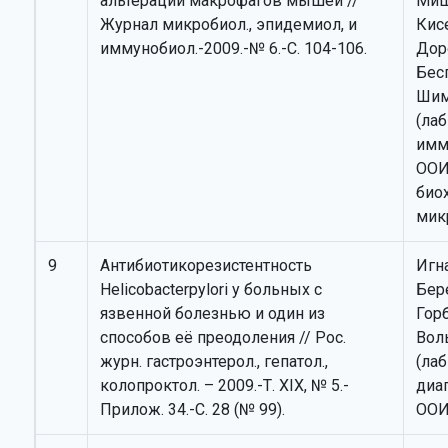
альтерации макрофагов мышей //
Миш
Журнал микробиол., эпидемиол, и
Кисе
иммунобиол.-2009.-№ 6.-С. 104-106.
Дор
Бес
Шим
(лаб
имм
ООИ
био
мик
9
Антибиотикорезистентность
Игна
Helicobacterpylori у больных с
Бере
язвенной болезнью и один из
Горб
способов её преодоления // Рос.
Вол
журн. гастроэнтерол., гепатол.,
(лаб
колопроктол. – 2009.-Т. ХIХ, № 5.-
диа
Прилож. 34.-С. 28 (№ 99).
ООИ