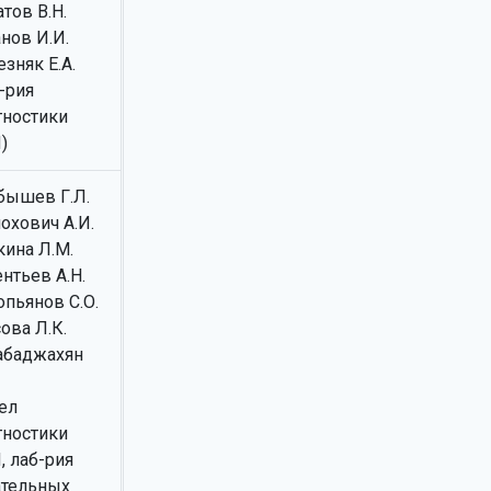
тов В.Н.
нов И.И.
зняк Е.А.
-рия
гностики
)
бышев Г.Л.
охович А.И.
кина Л.М.
нтьев А.Н.
опьянов С.О.
ова Л.К.
абаджахян
ел
гностики
, лаб-рия
ательных