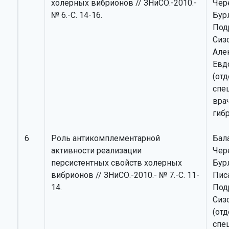
холерных вибрионов // ЗНиСО.-2010.-
Чер
№ 6.-С. 14-16.
Бурл
Под
Сизо
Але
Евд
(отд
спе
вра
гиб
6
Роль антикомплементарной
Бала
активности реализации
Чер
персистентных свойств холерных
Бурл
вибрионов // ЗНиСО.-2010.- № 7.-С. 11-
Писа
14.
Под
Сизо
(отд
спе