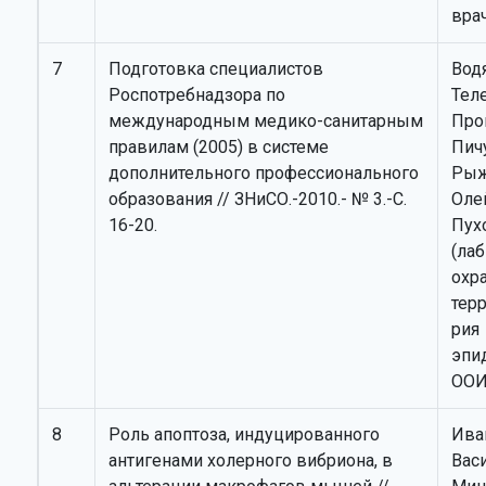
вра
7
Подготовка специалистов
Вод
Роспотребнадзора по
Тел
международным медико-санитарным
Про
правилам (2005) в системе
Пич
дополнительного профессионального
Рыж
образования // ЗНиСО.-2010.- № 3.-С.
Олей
16-20.
Пух
(лаб
охр
терр
рия
эпи
ООИ
8
Роль апоптоза, индуцированного
Ива
антигенами холерного вибриона, в
Васи