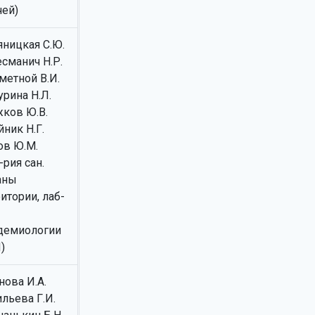
чей)
яницкая С.Ю.
есманич Н.Р.
метной В.И.
урина Н.Л.
ков Ю.В.
ник Н.Г.
ов Ю.М.
-рия сан.
аны
итории, лаб-
демиологии
)
нова И.А.
льева Г.И.