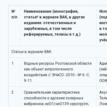
№
Наименование (монография,
Исп
п/п
статья* в журнале ВАК, в других
(по
изданиях: отечественных и
инс
зарубежных, в том числе
в т
реферируемых, тезисы и т.д.)
мол
учё
Статьи в журнале ВАК
1
Водные ресурсы Ростовской области
Ада
как объект антропогенного
(лаб
воздействия // ЗНиСО.-2010.- № 6.-С.
эпи
9-11.
ООИ
2
Сравнительная характеристика
Аку
способности к адгезии холерных
Тел
вибрионов неО1/неО139 серогрупп,
Лом