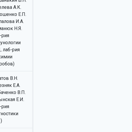
анькин Б.Н.
лева А.К.
ошенко Е.П.
палова И.А.
анюк Н.Я.
-рия
унологии
, лаб-рия
химии
робов)
тов В.Н.
зняк Е.А.
аченко В.П.
ынская Е.И.
-рия
гностики
)