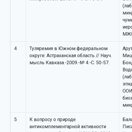
(лаб
мик
чумы
иер
МЖ
4
Туляремия в Южном федеральном
Ару
округе: Астраханская область // Науч.
Миш
мысль Кавказа.-2009.-№ 4.-С. 50-57.
Бон
Вод
(лаб
эпи
ООИ
био
мик
5
К вопросу о природе
Бала
антикомплементарной активности
Писа