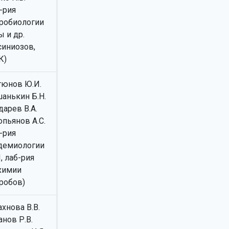
-рия
робиологии
 и др.
синиозов,
К)
тюнов Ю.И.
анькин Б.Н.
дарев В.А.
опьянов А.С.
-рия
демиологии
, лаб-рия
химии
робов)
хнова В.В.
нов Р.В.