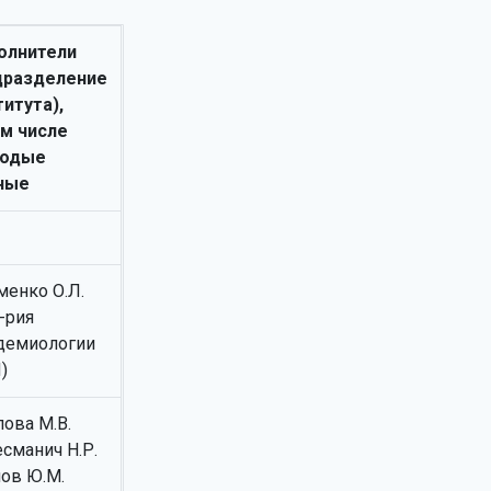
олнители
дразделение
титута),
ом числе
одые
ные
менко О.Л.
-рия
демиологии
)
лова М.В.
есманич Н.Р.
ов Ю.М.