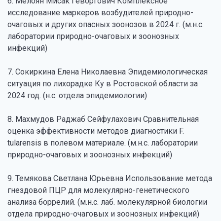
6. Мелоян Мисак Геворгович Комплексное
исследование маркеров возбудителей природно-
очаговых и других опасных зоонозов в 2024 г. (м.н.с.
лаборатории природно-очаговых и зоонозных
инфекций)
7. Сокиркина Елена Николаевна Эпидемиологическая
ситуация по лихорадке Ку в Ростовской области за
2024 год. (н.с. отдела эпидемиологии)
8. Махмудов Раджаб Сейфулахович Сравнительная
оценка эффективности методов диагностики F.
tularensis в полевом материале. (м.н.с. лаборатории
природно-очаговых и зоонозных инфекций)
9. Темякова Светлана Юрьевна Использование метода
гнездовой ПЦР для молекулярно-генетического
анализа боррелий. (м.н.с. лаб. молекулярной биологии
отдела природно-очаговых и зоонозных инфекций)