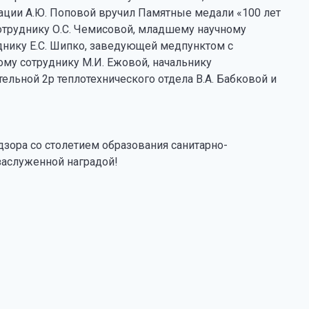
ации А.Ю. Поповой вручил Памятные медали «100 лет
уднику О.С. Чемисовой, младшему научному
днику Е.С. Шипко, заведующей медпунктом с
ному сотруднику М.И. Ежовой, начальнику
тельной 2р теплотехнического отдела В.А. Бабковой и
зора со столетием образования санитарно-
заслуженной наградой!