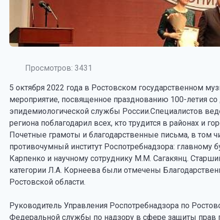
Просмотров: 3431
5 октября 2022 года в Ростовском государственном му
мероприятие, посвященное празднованию 100-летия со 
эпидемиологической службы России.Специалистов ведом
региона поблагодарил всех, кто трудится в районах и го
Почетные грамоты и благодарственные письма, в том ч
противочумный институт Роспотребнадзора: главному бух
Карпенко и научному сотруднику М.М. Сагакянц. Старши
категории Л.А. Корнеева были отмечены Благодарстве
Ростовской области.
Руководитель Управления Роспотребнадзора по Ростовс
Федеральной службы по надзору в сфере защиты прав п