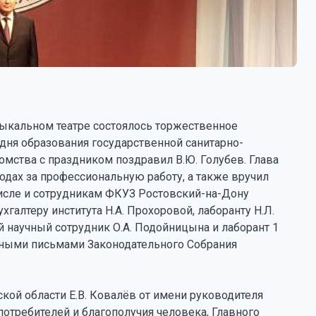
зыкальном театре состоялось торжественное
дня образования государственной санитарно-
ства с праздником поздравил В.Ю. Голубев. Глава
родах за профессиональную работу, а также вручил
исле и сотрудникам ФКУЗ Ростовский-на-Дону
галтеру института Н.А. Прохоровой, лаборанту Н.Л.
й научный сотрудник О.А. Подойницына и лаборант 1
нными письмами Законодательного Собрания
кой области Е.В. Ковалёв от имени руководителя
отребителей и благополучия человека, Главного