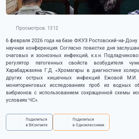
Просмотров: 1312
6 февраля 2026 года на базе ФКУЗ Ростовский-на-Дону
научная конференция. Согласно повестке дня заслуша
очаговых и зоонозных инфекций, к.х.н. Подладчиков
регулятор патогенных свойств возбудителя чумы
Харабаджахяна Г.Д. «Хромагары в диагностике холер
других острых кишечных инфекций Ежовой М.И. 
мониторинговых исследованиях проб из водных 
вибрионов с использованием сокращенной схемы исс
условиях ЧС».
Поделиться
Поделиться
в ВКонтакте
в Одноклассники