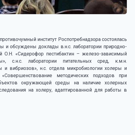
 противочумный институт Роспотребнадзора состоялась
ны и обсуждены доклады в.н.с. лаборатории природно-
ой О.Н. «Сидерофор пестибактин – железо-зависимый
», с.н.с. лаборатории питательных сред, к.м.н.
ы и вибриозов», н.с. отдела микробиологии холеры и
«Совершенствование методических подходов при
объектов окружающей среды на наличие холерных
ледования на холеру, адаптированной для работы в