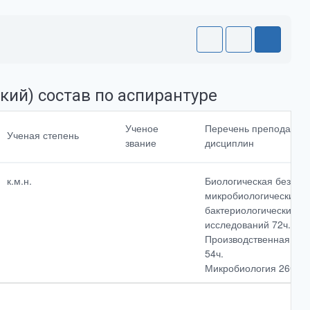
кий) состав по аспирантуре
Направление
Ученое
Перечень преподавае
Ученая степень
подготовки<br>и
звание
дисциплин
(или)
специальности
к.м.н.
Биологическая безопа
микробиологических и
Доля ставки
бактериологических
исследований 72ч.
Производственная пра
54ч.
Микробиология 26ч.
Выбрать все
Отменить все