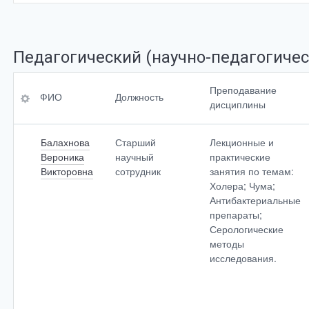
Педагогический (научно-педагогичес
ФИО
Уровень
Преподавание
ФИО
Должность
образования,
дисциплины
<br>специальность
Должность
Балахнова
Старший
Лекционные и
Ученая степень
Преподавание<br>
Вероника
научный
практические
дисциплины
Викторовна
сотрудник
занятия по темам:
Ученое<br>звание
Холера; Чума;
Антибактериальные
препараты;
Серологические
методы
По умолчанию
исследования.