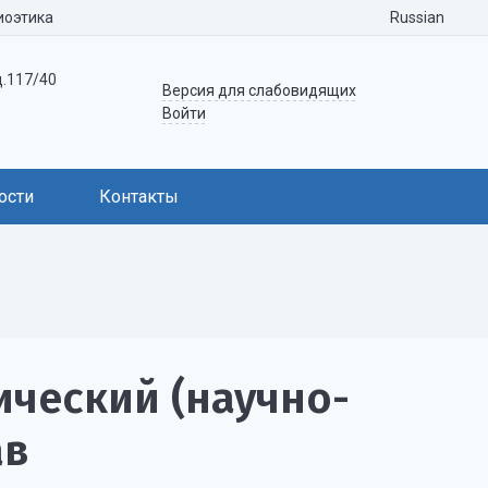
Russian
иоэтика
д.117/40
Версия для слабовидящих
Войти
ости
Контакты
ический (научно-
ав