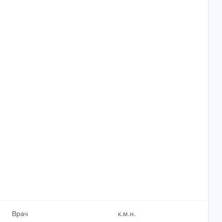
Врач
к.м.н.