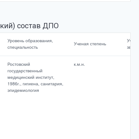
кий) состав ДПО
Повышение
Уровень образования,
Учен
Ученая степень
квалификации,
специальность
звани
профессиональная
<br>переподготовк
а
Ростовский
к.м.н.
государственный
медицинский институт,
Cтаж работы по
1986г., гигиена, санитария,
специальности
эпидемиология
Выбрать все
Отменить все