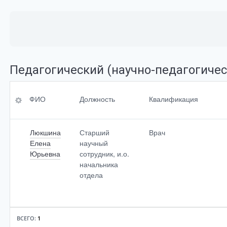
Педагогический (научно-педагогичес
ФИО
Ученая степень
ФИО
Должность
Квалификация
Должность
Ученое<br>звание
Люкшина
Старший
Врач
Квалификация
Перечень
Елена
научный
преподаваемых<br
Юрьевна
сотрудник, и.о.
>дисциплин
начальника
отдела
По умолчанию
ВСЕГО:
1