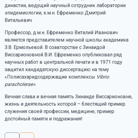
династии, ведущий научный сотрудник лаборатории
эпидемиологии, к.м.н. Ефременко Дмитрий
Витальевич.
Профессор, д.м.н. Ефременко Виталий Иванович
является представителем научной школы академика
З.В. Ермольевой. В соавторстве с Зинаидой
Виссарионовной В.И. Ефременко опубликовал ряд
научных работ в центральной печати и в 1971 году
защитил кандидатскую диссертацию на тему
«Полисахаридсодержащие комплексы
Vibrio
paracholerae»
.
Вечная слава и вечная память Зинаиде Виссарионовне,
жизнь и деятельность которой – блестящий пример
служения своей профессии, медицине, пример
достойный памяти и подражания!