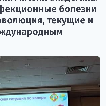
нфекционные болезни
эволюция, текущие и
еждународным