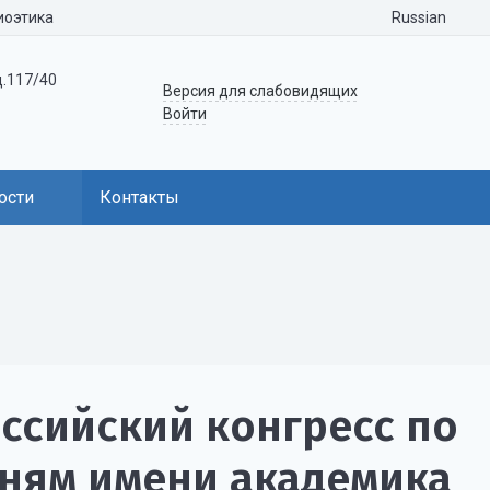
Russian
иоэтика
д.117/40
Версия для слабовидящих
Войти
ости
Контакты
оссийский конгресс по
ням имени академика