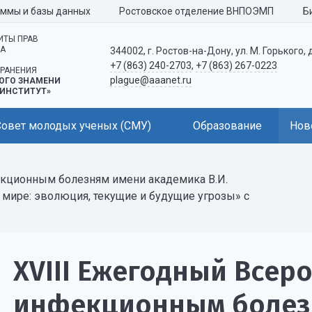
аммы и базы данных
Ростовское отделение ВНПОЭМП
Б
ИТЫ ПРАВ
КА
344002, г. Ростов-на-Дону, ул. М. Горького, 
+7 (863) 240-2703
,
+7 (863) 267-0223
РАНЕНИЯ
plague@aaanet.ru
ОГО ЗНАМЕНИ
ИНСТИТУТ»
Совет молодых ученых (СМУ)
Образование
Нов
екционным болезням имени академика В.И.
ире: эволюция, текущие и будущие угрозы» с
ХVIII Ежегодный Всер
инфекционным болез