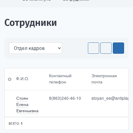
Сотрудники
Ф.
Эл
Контактный
Электронная
Ф.И.О.
И.
ект
телефон
почта
О.
ро
нн
ая
Стоян
8(863)240-46-10
stoyan_ee@antiplagu
Ко
<br
Елена
нта
>п
Евгеньевна
ктн
очт
ый
а
<br
ВСЕГО:
1
>те