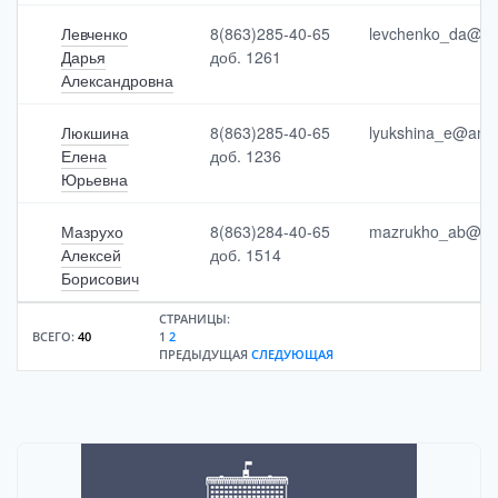
Левченко
8(863)285-40-65
levchenko_da@ant
Дарья
доб. 1261
Александровна
Люкшина
8(863)285-40-65
lyukshina_e@anti
Елена
доб. 1236
Юрьевна
Мазрухо
8(863)284-40-65
mazrukho_ab@ant
Алексей
доб. 1514
Борисович
СТРАНИЦЫ:
ВСЕГО:
40
1
2
ПРЕДЫДУЩАЯ
СЛЕДУЮЩАЯ