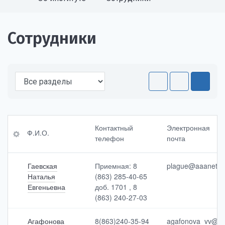
Сотрудники
Ф.
Эл
Контактный
Электронная
Ф.И.О.
И.
ект
телефон
почта
О.
ро
нн
ая
Гаевская
Приемная: 8
plague@aaanet.r
Ко
<br
Наталья
(863) 285-40-65
нта
>п
Евгеньевна
доб. 1701 , 8
ктн
очт
(863) 240-27-03
ый
а
<br
>те
Агафонова
8(863)240-35-94
agafonova_vv@ant