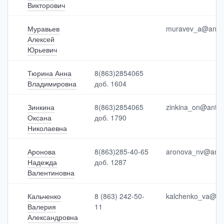
Викторович
Муравьев
muravev_a@antip
Алексей
Юрьевич
Тюрина Анна
8(863)2854065
Владимировна
доб. 1604
Зинкина
8(863)2854065
zinkina_on@antip
Оксана
доб. 1790
Николаевна
Аронова
8(863)285-40-65
aronova_nv@antip
Надежда
доб. 1287
Валентиновна
Кальченко
8 (863) 242-50-
kalchenko_va@ant
Валерия
11
Александровна