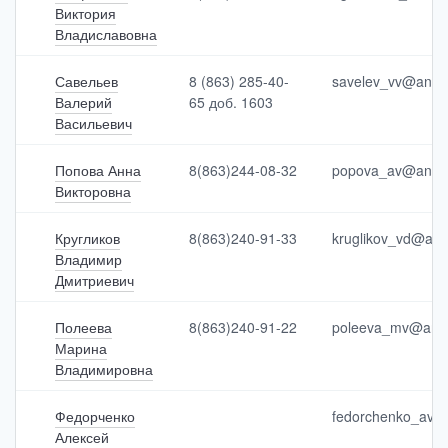
ле
Виктория
фо
Владиславовна
н
Савельев
8 (863) 285-40-
savelev_vv@antip
Валерий
65 доб. 1603
Васильевич
Попова Анна
8(863)244-08-32
popova_av@antip
Викторовна
Кругликов
8(863)240-91-33
kruglikov_vd@anti
Выбрать все
Отменить все
По умолчанию
Владимир
Дмитриевич
Полеева
8(863)240-91-22
poleeva_mv@antip
Марина
Владимировна
Федорченко
fedorchenko_av@a
Алексей